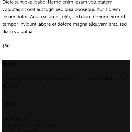
Dicta sunt explicabo. Nemo enim ipsam voluptatem
voluptas sit odit aut fugit, sed quia consequuntur. Lorem
ipsum dolor. Aquia sit amet, elitr, sed diam nonum eirmod
tempor invidunt labore et dolore magna aliquyam.erat, sed
diam voluptua.
$50
Hello
Ignissimos ducimus qui blanditiis prae sentium voluptatum
deleniti.
Office
Germany —
785 15h Street, Office 478