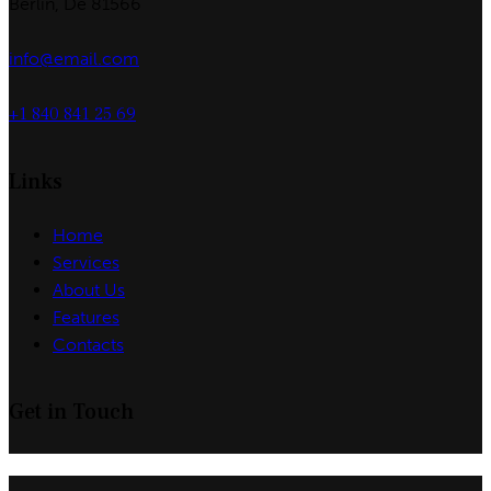
Berlin, De 81566
info@email.com
+1 840 841 25 69
Links
Home
Services
About Us
Features
Contacts
Get in Touch