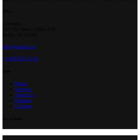
Office
Germany —
785 15h Street, Office 478
Berlin, De 81566
info@email.com
+1 840 841 25 69
Links
Home
Services
About Us
Features
Contacts
Get in Touch