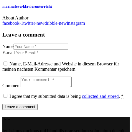
marinaleva-klavierunterricht
About Author
facebook-1
twitter-new
dribble-new
instagram
Leave a comment
Name
E-mail
Name, E-Mail-Adresse und Website in diesem Browser für
meinen nächsten Kommentar speichern.
Comment
I agree that my submitted data is being
collected and stored
.
*
Hello
Ignissimos ducimus qui blanditiis prae sentium voluptatum deleniti.