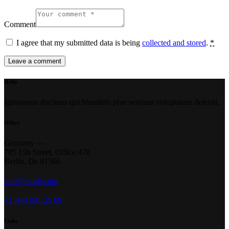
Comment
I agree that my submitted data is being
collected and stored
.
*
Hello
Ignissimos ducimus qui blanditiis prae sentium voluptatum deleniti.
Office
Germany —
785 15h Street, Office 478
Berlin, De 81566
info@email.com
+1 840 841 25 69
Links