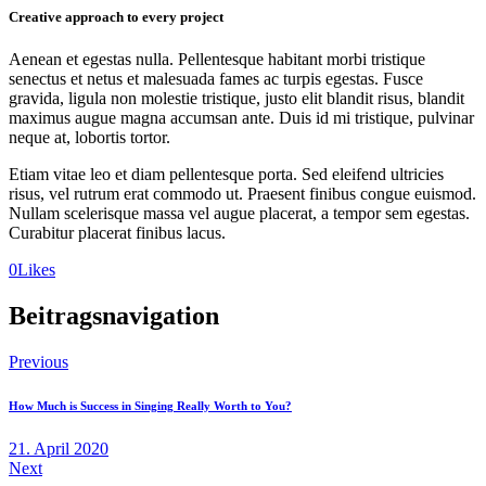
Creative approach to every project
Aenean et egestas nulla. Pellentesque habitant morbi tristique
senectus et netus et malesuada fames ac turpis egestas. Fusce
gravida, ligula non molestie tristique, justo elit blandit risus, blandit
maximus augue magna accumsan ante. Duis id mi tristique, pulvinar
neque at, lobortis tortor.
Etiam vitae leo et diam pellentesque porta. Sed eleifend ultricies
risus, vel rutrum erat commodo ut. Praesent finibus congue euismod.
Nullam scelerisque massa vel augue placerat, a tempor sem egestas.
Curabitur placerat finibus lacus.
0
Likes
Beitragsnavigation
Previous
How Much is Success in Singing Really Worth to You?
21. April 2020
Next