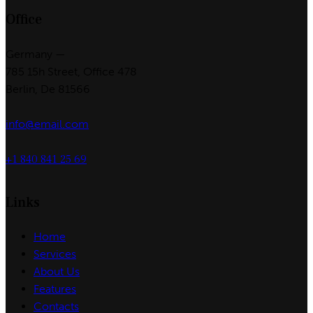
Office
Germany —
785 15h Street, Office 478
Berlin, De 81566
info@email.com
+1 840 841 25 69
Links
Home
Services
About Us
Features
Contacts