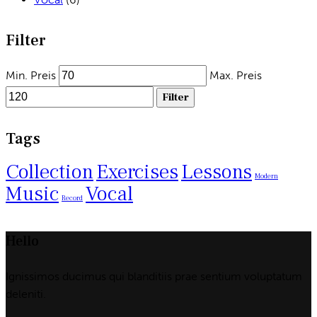
Filter
Min. Preis
Max. Preis
Filter
Tags
Collection
Exercises
Lessons
Modern
Music
Vocal
Record
Hello
Ignissimos ducimus qui blanditiis prae sentium voluptatum
deleniti.