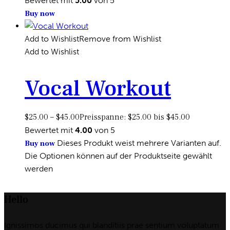
Bewertet mit
5.00
von 5
Buy now
Add to Wishlist
Remove from Wishlist
Add to Wishlist
Vocal Workout
$
25.00
–
$
45.00
Preisspanne: $25.00 bis $45.00
Bewertet mit
4.00
von 5
Dieses Produkt weist mehrere Varianten auf.
Buy now
Die Optionen können auf der Produktseite gewählt
werden
Hello
Ignissimos ducimus qui blanditiis prae sentium voluptatum