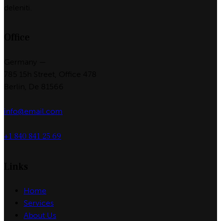
deleniti.
Office
Germany —
785 15h Street, Office 478
Berlin, De 81566
info@email.com
+1 840 841 25 69
Links
Home
Services
About Us