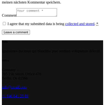
meinen nächsten Kommentar speichern.
Comment
I agree that my submitted data is being
collected and stored
.
*
Hello
Ignissimos ducimus qui blanditiis prae sentium voluptatum deleniti.
Office
Germany —
785 15h Street, Office 478
Berlin, De 81566
info@email.com
+1 840 841 25 69