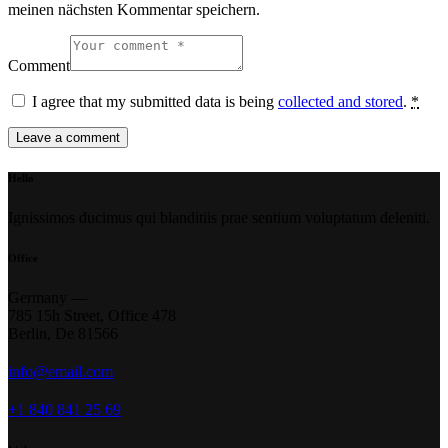
meinen nächsten Kommentar speichern.
Comment
I agree that my submitted data is being
collected and stored
.
*
Hello
Ignissimos ducimus qui blanditiis prae sentium voluptatum deleniti.
Office
Germany —
785 15h Street, Office 478
Berlin, De 81566
info@email.com
+1 840 841 25 69